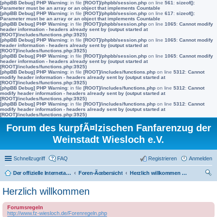
[phpBB Debug] PHP Warning
: in file
[ROOT]/phpbb/session.php
on line
561
:
sizeof():
Parameter must be an array or an object that implements Countable
[phpBB Debug] PHP Warning
: in file
[ROOT]/phpbb/session.php
on line
617
:
sizeof():
Parameter must be an array or an object that implements Countable
[phpBB Debug] PHP Warning
: in file
[ROOT]/phpbb/session.php
on line
1065
:
Cannot modify
header information - headers already sent by (output started at
[ROOT]/includes/functions.php:3925)
[phpBB Debug] PHP Warning
: in file
[ROOT]/phpbb/session.php
on line
1065
:
Cannot modify
header information - headers already sent by (output started at
[ROOT]/includes/functions.php:3925)
[phpBB Debug] PHP Warning
: in file
[ROOT]/phpbb/session.php
on line
1065
:
Cannot modify
header information - headers already sent by (output started at
[ROOT]/includes/functions.php:3925)
[phpBB Debug] PHP Warning
: in file
[ROOT]/includes/functions.php
on line
5312
:
Cannot
modify header information - headers already sent by (output started at
[ROOT]/includes/functions.php:3925)
[phpBB Debug] PHP Warning
: in file
[ROOT]/includes/functions.php
on line
5312
:
Cannot
modify header information - headers already sent by (output started at
[ROOT]/includes/functions.php:3925)
[phpBB Debug] PHP Warning
: in file
[ROOT]/includes/functions.php
on line
5312
:
Cannot
modify header information - headers already sent by (output started at
[ROOT]/includes/functions.php:3925)
Forum des kurpfÃ¤lzischen Fanfarenzug der
Weinstadt Wiesloch e.V.
Schnellzugriff
FAQ
Registrieren
Anmelden
Der offizielle Internetauftritt des Fanfarenzugs Wiesloch
Foren-Ãœbersicht
Herzlich willkommen zum neuen Interna-Bereich des FZ Wiesloch
uc
Herzlich willkommen
he
Forumsregeln
http://www.fz-wiesloch.de/Forenregeln.php