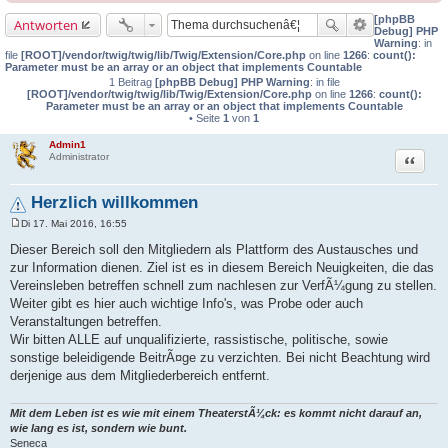
[phpBB
Antworten
Debug] PHP
Warning
: in
file
[ROOT]/vendor/twig/twig/lib/Twig/Extension/Core.php
on line
1266
:
count():
Parameter must be an array or an object that implements Countable
1 Beitrag
[phpBB Debug] PHP Warning
: in file
[ROOT]/vendor/twig/twig/lib/Twig/Extension/Core.php
on line
1266
:
count():
Parameter must be an array or an object that implements Countable
• Seite
1
von
1
Admin1
Zitat
Administrator
Herzlich willkommen
Di 17. Mai 2016, 16:55
B
e
Dieser Bereich soll den Mitgliedern als Plattform des Austausches und
i
zur Information dienen. Ziel ist es in diesem Bereich Neuigkeiten, die das
t
r
Vereinsleben betreffen schnell zum nachlesen zur VerfÃ¼gung zu stellen.
a
Weiter gibt es hier auch wichtige Info's, was Probe oder auch
g
Veranstaltungen betreffen.
Wir bitten ALLE auf unqualifizierte, rassistische, politische, sowie
sonstige beleidigende BeitrÃ¤ge zu verzichten. Bei nicht Beachtung wird
derjenige aus dem Mitgliederbereich entfernt.
Mit dem Leben ist es wie mit einem TheaterstÃ¼ck: es kommt nicht darauf an,
wie lang es ist, sondern wie bunt.
Seneca