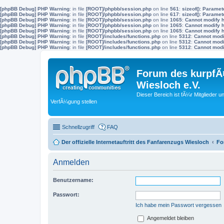
[phpBB Debug] PHP Warning
: in file
[ROOT]/phpbb/session.php
on line
561
:
sizeof(): Parame
[phpBB Debug] PHP Warning
: in file
[ROOT]/phpbb/session.php
on line
617
:
sizeof(): Parame
[phpBB Debug] PHP Warning
: in file
[ROOT]/phpbb/session.php
on line
1065
:
Cannot modify h
[phpBB Debug] PHP Warning
: in file
[ROOT]/phpbb/session.php
on line
1065
:
Cannot modify h
[phpBB Debug] PHP Warning
: in file
[ROOT]/phpbb/session.php
on line
1065
:
Cannot modify h
[phpBB Debug] PHP Warning
: in file
[ROOT]/includes/functions.php
on line
5312
:
Cannot modif
[phpBB Debug] PHP Warning
: in file
[ROOT]/includes/functions.php
on line
5312
:
Cannot modif
[phpBB Debug] PHP Warning
: in file
[ROOT]/includes/functions.php
on line
5312
:
Cannot modif
Forum des kurpfÃ¤
Wiesloch e.V.
Dieser Bereich ist fÃ¼r Mitglieder u
VerfÃ¼gung stellen
Schnellzugriff
FAQ
Der offizielle Internetauftritt des Fanfarenzugs Wiesloch
Fo
Anmelden
Benutzername:
Passwort:
Ich habe mein Passwort vergessen
Angemeldet bleiben