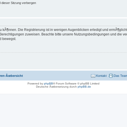
 dieser Sitzung verbergen
 kÃ¶nnen. Die Registrierung ist in wenigen Augenblicken erledigt und ermÃ¶glicht 
e Berechtigungen zuweisen. Beachte bitte unsere Nutzungsbedingungen und die verw
d bewegst.
ren-Ãœbersicht
Kontakt
Das Tea
Powered by
phpBB
® Forum Software © phpBB Limited
Deutsche Ãœbersetzung durch
phpBB.de