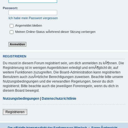
Passwort:
Ich habe mein Passwort vergessen
Angemeldet bleiben
Meinen Online-Status wÃ¤hrend dieser Sitzung verbergen
REGISTRIEREN
Du musst in diesem Forum registriert sein, um dich anmelden zu kÃ¶nnen. Die
Registrierung ist in wenigen Augenblicken erledigt und ermÃ¶glicht dir, auf
weitere Funktionen zuzugreifen. Die Board-Administration kann registrierten
Benutzern auch zusÃ¤tzliche Berechtigungen zuweisen. Beachte bitte unsere
Nutzungsbedingungen und die verwandten Regelungen, bevor du dich
registrierst. Bitte beachte auch die jeweiligen Forenregeln, wenn du dich in
diesem Board bewegst.
Nutzungsbedingungen
|
Datenschutzrichtlinie
Registrieren
Der offizielle Internetauftritt des Fanfarenzugs Wiesloch
Foren-Ãœbersicht