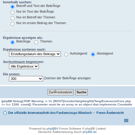
Innerhalb suchen:
Betreff und Text der BeitrÃ¤ge
Nur im Text der BeitrÃ¤ge
Nur im Betreff der Themen
Nur im ersten Beitrag der Themen
Ergebnisse anzeigen als:
BeitrÃ¤ge
Themen
Ergebnisse sortieren nach:
Aufsteigend
Absteigend
Suchzeitraum begrenzen:
Die ersten:
Zeichen der BeitrÃ¤ge anzeigen
[phpBB Debug] PHP Warning
: in file
[ROOT]/vendor/twig/twig/lib/Twig/Extension/Core.php
on line
1266
:
count(): Parameter must be an array or an object that implements Countable
Der offizielle Internetauftritt des Fanfarenzugs Wiesloch
Foren-Ãœbersicht
Powered by
phpBB
® Forum Software © phpBB Limited
Deutsche Ãœbersetzung durch
phpBB.de