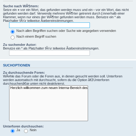
Suche nach WÃ¶rtern:
Setze ein
+
vor ein Wort, das gefunden werden muss und ein
-
vor ein Wort, das nicht
gefunden werden darf. Verwende mehrere WÃ¶rter getrennt durch
|
innerhalb einer
Klammer, wenn nur eines der WÃ¶rter gefunden werden muss. Benutze ein * als
Platzhalter fÃ¼r teilweise Ãœbereinstimmungen.
Nach allen Begriffen suchen oder Suche wie angegeben verwenden
Nach einem Begriff suchen
Zu suchender Autor:
Benutze ein * als Platzhalter fÃ¼r teilweise Ãœbereinstimmungen.
SUCHOPTIONEN
Zu durchsuchende Foren:
WÃ¤hle das Forum oder die Foren aus, in denen gesucht werden soll. Unterforen
werden automatisch mit durchsucht, sofern du die Option â€žUnterforen
durchsuchenâ€œ unten nicht deaktivierst.
Unterforen durchsuchen:
Ja
Nein