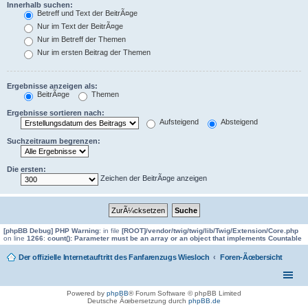
Innerhalb suchen:
Betreff und Text der BeitrÃ¤ge
Nur im Text der BeitrÃ¤ge
Nur im Betreff der Themen
Nur im ersten Beitrag der Themen
Ergebnisse anzeigen als:
BeitrÃ¤ge
Themen
Ergebnisse sortieren nach:
Aufsteigend
Absteigend
Suchzeitraum begrenzen:
Die ersten:
Zeichen der BeitrÃ¤ge anzeigen
[phpBB Debug] PHP Warning
: in file
[ROOT]/vendor/twig/twig/lib/Twig/Extension/Core.php
on line
1266
:
count(): Parameter must be an array or an object that implements Countable
Der offizielle Internetauftritt des Fanfarenzugs Wiesloch
Foren-Ãœbersicht
Powered by
phpBB
® Forum Software © phpBB Limited
Deutsche Ãœbersetzung durch
phpBB.de