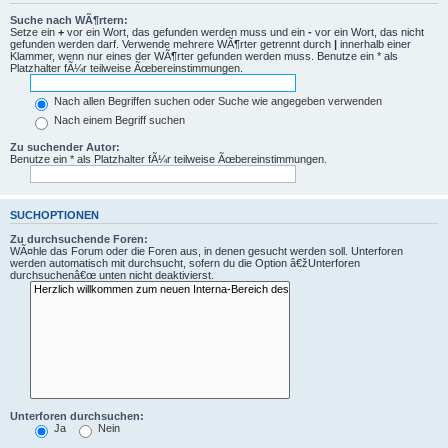
Suche nach WÃ¶rtern:
Setze ein
+
vor ein Wort, das gefunden werden muss und ein
-
vor ein Wort, das nicht
gefunden werden darf. Verwende mehrere WÃ¶rter getrennt durch
|
innerhalb einer
Klammer, wenn nur eines der WÃ¶rter gefunden werden muss. Benutze ein * als
Platzhalter fÃ¼r teilweise Ãœbereinstimmungen.
Nach allen Begriffen suchen oder Suche wie angegeben verwenden
Nach einem Begriff suchen
Zu suchender Autor:
Benutze ein * als Platzhalter fÃ¼r teilweise Ãœbereinstimmungen.
SUCHOPTIONEN
Zu durchsuchende Foren:
WÃ¤hle das Forum oder die Foren aus, in denen gesucht werden soll. Unterforen
werden automatisch mit durchsucht, sofern du die Option â€žUnterforen
durchsuchenâ€œ unten nicht deaktivierst.
Unterforen durchsuchen:
Ja
Nein