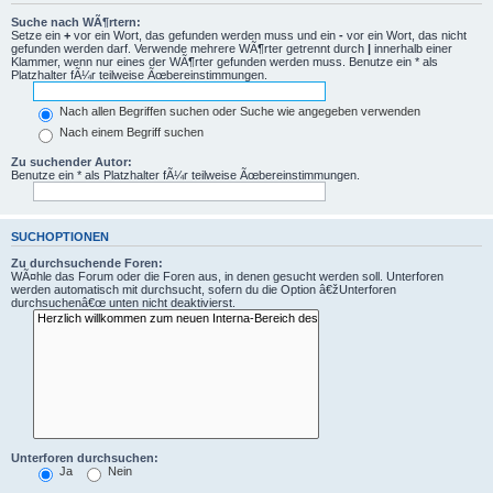
Suche nach WÃ¶rtern:
Setze ein
+
vor ein Wort, das gefunden werden muss und ein
-
vor ein Wort, das nicht
gefunden werden darf. Verwende mehrere WÃ¶rter getrennt durch
|
innerhalb einer
Klammer, wenn nur eines der WÃ¶rter gefunden werden muss. Benutze ein * als
Platzhalter fÃ¼r teilweise Ãœbereinstimmungen.
Nach allen Begriffen suchen oder Suche wie angegeben verwenden
Nach einem Begriff suchen
Zu suchender Autor:
Benutze ein * als Platzhalter fÃ¼r teilweise Ãœbereinstimmungen.
SUCHOPTIONEN
Zu durchsuchende Foren:
WÃ¤hle das Forum oder die Foren aus, in denen gesucht werden soll. Unterforen
werden automatisch mit durchsucht, sofern du die Option â€žUnterforen
durchsuchenâ€œ unten nicht deaktivierst.
Unterforen durchsuchen:
Ja
Nein