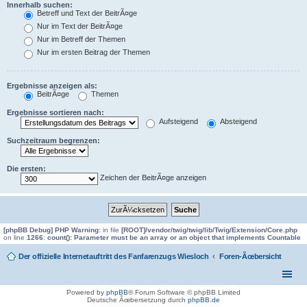
Innerhalb suchen:
Betreff und Text der BeitrÃ¤ge
Nur im Text der BeitrÃ¤ge
Nur im Betreff der Themen
Nur im ersten Beitrag der Themen
Ergebnisse anzeigen als:
BeitrÃ¤ge
Themen
Ergebnisse sortieren nach:
Aufsteigend
Absteigend
Suchzeitraum begrenzen:
Die ersten:
Zeichen der BeitrÃ¤ge anzeigen
[phpBB Debug] PHP Warning
: in file
[ROOT]/vendor/twig/twig/lib/Twig/Extension/Core.php
on line
1266
:
count(): Parameter must be an array or an object that implements Countable
Der offizielle Internetauftritt des Fanfarenzugs Wiesloch
Foren-Ãœbersicht
Powered by
phpBB
® Forum Software © phpBB Limited
Deutsche Ãœbersetzung durch
phpBB.de