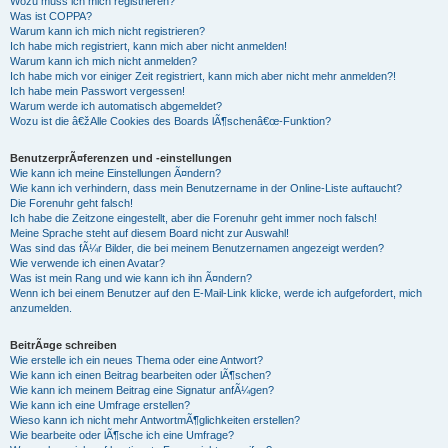
Wozu muss ich mich registrieren?
Was ist COPPA?
Warum kann ich mich nicht registrieren?
Ich habe mich registriert, kann mich aber nicht anmelden!
Warum kann ich mich nicht anmelden?
Ich habe mich vor einiger Zeit registriert, kann mich aber nicht mehr anmelden?!
Ich habe mein Passwort vergessen!
Warum werde ich automatisch abgemeldet?
Wozu ist die â€žAlle Cookies des Boards lÃ¶schenâ€œ-Funktion?
BenutzerprÃ¤ferenzen und -einstellungen
Wie kann ich meine Einstellungen Ã¤ndern?
Wie kann ich verhindern, dass mein Benutzername in der Online-Liste auftaucht?
Die Forenuhr geht falsch!
Ich habe die Zeitzone eingestellt, aber die Forenuhr geht immer noch falsch!
Meine Sprache steht auf diesem Board nicht zur Auswahl!
Was sind das fÃ¼r Bilder, die bei meinem Benutzernamen angezeigt werden?
Wie verwende ich einen Avatar?
Was ist mein Rang und wie kann ich ihn Ã¤ndern?
Wenn ich bei einem Benutzer auf den E-Mail-Link klicke, werde ich aufgefordert, mich
anzumelden.
BeitrÃ¤ge schreiben
Wie erstelle ich ein neues Thema oder eine Antwort?
Wie kann ich einen Beitrag bearbeiten oder lÃ¶schen?
Wie kann ich meinem Beitrag eine Signatur anfÃ¼gen?
Wie kann ich eine Umfrage erstellen?
Wieso kann ich nicht mehr AntwortmÃ¶glichkeiten erstellen?
Wie bearbeite oder lÃ¶sche ich eine Umfrage?