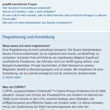
phpBB betreffende Fragen
Wer hat diese Forensoftware entwickelt?
Warum ist Funktion x oder y nicht enthalten?
An wen soll ich mich wenden, falls es Beschwerden oder juristische Anfragen zu diesem
Forum gibt?
Wie kann ich einen Administrator des Boards kontaktieren?
Registrierung und Anmeldung
Wozu muss ich mich registrieren?
Eine Registrierung ist nicht unbedingt zwingend. Die Board-Administration
dieses Forums entscheidet, ob du registriert sein musst, um BeitrÃ¤ge zu
schreiben. Auf jeden Fall erhÃ¤ltst du als registriertes Mitglied Zugriff auf
zusÃ¤tzliche Funktionen, die GÃ¤sten nicht zur VerfÃ¼gung stehen: zum
Beispiel Avatarbilder, Private Nachrichten, E-Mail-Versand an andere
Mitglieder, Beitritt zu Benutzergruppen und so weiter. Wir empfehlen dir eine
Anmeldung, da sie schnell erledigt ist und dir zahlreiche Vorteile bietet.
Nach oben
Was ist COPPA?
COPPA, ausgeschrieben Childrenâ€™s Online Privacy Protection Act of 1998
(deutsch: Gesetz zum Schutz der PrivatsphÃ¤re von Kindern im Internet von
1998) ist ein Gesetz in den USA, welches festlegt, dass Websites, die
mÃ¶glicherweise persÃ¶nliche Daten von Kindern unter 13 Jahren erheben,
hierzu die Zustimmung der Eltern beziehungsweise des oder der