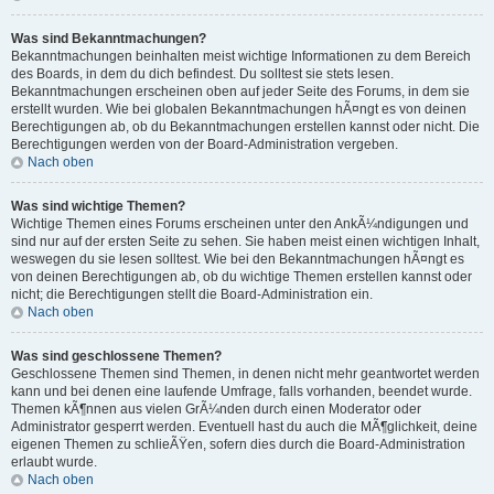
Was sind Bekanntmachungen?
Bekanntmachungen beinhalten meist wichtige Informationen zu dem Bereich
des Boards, in dem du dich befindest. Du solltest sie stets lesen.
Bekanntmachungen erscheinen oben auf jeder Seite des Forums, in dem sie
erstellt wurden. Wie bei globalen Bekanntmachungen hÃ¤ngt es von deinen
Berechtigungen ab, ob du Bekanntmachungen erstellen kannst oder nicht. Die
Berechtigungen werden von der Board-Administration vergeben.
Nach oben
Was sind wichtige Themen?
Wichtige Themen eines Forums erscheinen unter den AnkÃ¼ndigungen und
sind nur auf der ersten Seite zu sehen. Sie haben meist einen wichtigen Inhalt,
weswegen du sie lesen solltest. Wie bei den Bekanntmachungen hÃ¤ngt es
von deinen Berechtigungen ab, ob du wichtige Themen erstellen kannst oder
nicht; die Berechtigungen stellt die Board-Administration ein.
Nach oben
Was sind geschlossene Themen?
Geschlossene Themen sind Themen, in denen nicht mehr geantwortet werden
kann und bei denen eine laufende Umfrage, falls vorhanden, beendet wurde.
Themen kÃ¶nnen aus vielen GrÃ¼nden durch einen Moderator oder
Administrator gesperrt werden. Eventuell hast du auch die MÃ¶glichkeit, deine
eigenen Themen zu schlieÃŸen, sofern dies durch die Board-Administration
erlaubt wurde.
Nach oben