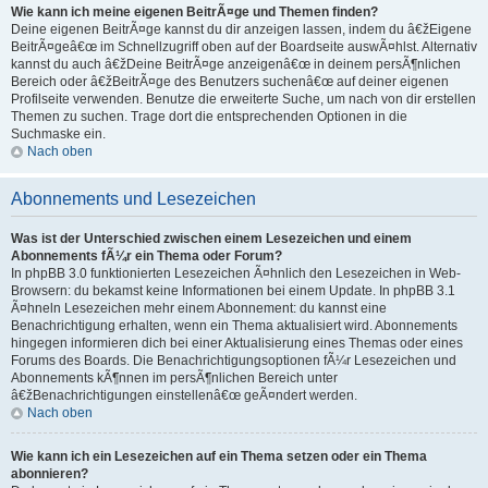
Wie kann ich meine eigenen BeitrÃ¤ge und Themen finden?
Deine eigenen BeitrÃ¤ge kannst du dir anzeigen lassen, indem du â€žEigene
BeitrÃ¤geâ€œ im Schnellzugriff oben auf der Boardseite auswÃ¤hlst. Alternativ
kannst du auch â€žDeine BeitrÃ¤ge anzeigenâ€œ in deinem persÃ¶nlichen
Bereich oder â€žBeitrÃ¤ge des Benutzers suchenâ€œ auf deiner eigenen
Profilseite verwenden. Benutze die erweiterte Suche, um nach von dir erstellen
Themen zu suchen. Trage dort die entsprechenden Optionen in die
Suchmaske ein.
Nach oben
Abonnements und Lesezeichen
Was ist der Unterschied zwischen einem Lesezeichen und einem
Abonnements fÃ¼r ein Thema oder Forum?
In phpBB 3.0 funktionierten Lesezeichen Ã¤hnlich den Lesezeichen in Web-
Browsern: du bekamst keine Informationen bei einem Update. In phpBB 3.1
Ã¤hneln Lesezeichen mehr einem Abonnement: du kannst eine
Benachrichtigung erhalten, wenn ein Thema aktualisiert wird. Abonnements
hingegen informieren dich bei einer Aktualisierung eines Themas oder eines
Forums des Boards. Die Benachrichtigungsoptionen fÃ¼r Lesezeichen und
Abonnements kÃ¶nnen im persÃ¶nlichen Bereich unter
â€žBenachrichtigungen einstellenâ€œ geÃ¤ndert werden.
Nach oben
Wie kann ich ein Lesezeichen auf ein Thema setzen oder ein Thema
abonnieren?