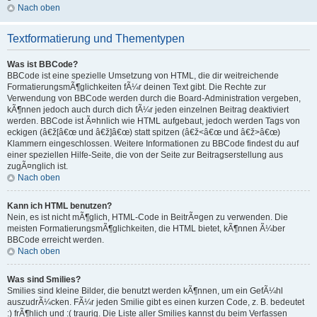
Nach oben
Textformatierung und Thementypen
Was ist BBCode?
BBCode ist eine spezielle Umsetzung von HTML, die dir weitreichende
FormatierungsmÃ¶glichkeiten fÃ¼r deinen Text gibt. Die Rechte zur
Verwendung von BBCode werden durch die Board-Administration vergeben,
kÃ¶nnen jedoch auch durch dich fÃ¼r jeden einzelnen Beitrag deaktiviert
werden. BBCode ist Ã¤hnlich wie HTML aufgebaut, jedoch werden Tags von
eckigen (â€ž[â€œ und â€ž]â€œ) statt spitzen (â€ž<â€œ und â€ž>â€œ)
Klammern eingeschlossen. Weitere Informationen zu BBCode findest du auf
einer speziellen Hilfe-Seite, die von der Seite zur Beitragserstellung aus
zugÃ¤nglich ist.
Nach oben
Kann ich HTML benutzen?
Nein, es ist nicht mÃ¶glich, HTML-Code in BeitrÃ¤gen zu verwenden. Die
meisten FormatierungsmÃ¶glichkeiten, die HTML bietet, kÃ¶nnen Ã¼ber
BBCode erreicht werden.
Nach oben
Was sind Smilies?
Smilies sind kleine Bilder, die benutzt werden kÃ¶nnen, um ein GefÃ¼hl
auszudrÃ¼cken. FÃ¼r jeden Smilie gibt es einen kurzen Code, z. B. bedeutet
:) frÃ¶hlich und :( traurig. Die Liste aller Smilies kannst du beim Verfassen