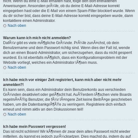
nicht. Wenn du eine E-Mail erhalten hast, folge den dort enthaltenen
Anweisungen. Ansonsten prÃ¼fe, ob du deine E-Mail-Adresse korrekt
eingegeben hast oder die E-Mail von einem Spam-Filter blockiert wurde. Wenn
du dir sicher bist, dass deine E-Mail-Adresse korrekt eingegeben wurde, dann
kontaktiere einen Administrator.
Nach oben
Warum kann ich mich nicht anmelden?
DafÃ¼r gibt es viele mÃ¶gliche GrÃ¼nde. PrÃ¼fe zunÃ¤chst, ob dein
Benutzername und dein Passwort richtig sind. Wenn dies der Fall ist, wende
dich an einen Board-Administrator, um sicherzugehen, dass du nicht gesperrt
wurdest. Es ist ebenfalls mÃ¶glich, dass ein Konfigurationsproblem mit der
Website vorliegt, welches ein Administrator lÃ¶sen muss.
Nach oben
Ich habe mich vor einiger Zeit registriert, kann mich aber nicht mehr
anmelden?!
Es kann sein, dass ein Administrator dein Benutzerkonto aus verschieden
GrÃ¼nden deaktiviert oder gelÃ¶scht hat. AuÃŸerdem lÃ¶schen viele Boards
regelmÃ¤ÃŸig Benutzer, die fÃ¼r lÃ¤ngere Zeit keine BeitrÃ¤ge geschrieben
haben, um die DatenbankgrÃ¶ÃŸe zu verringern. Registriere dich einfach
erneut und nimm aktiv an den Diskussionen teil!
Nach oben
Ich habe mein Passwort vergessen!
Das ist nicht schlimm! Wir kÃ¶nnen dir zwar dein altes Passwort nicht wieder
mitteilen, du kannst es jedoch zurÃ¼cksetzen. Dies machst du, indem du auf