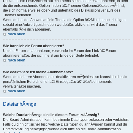
Du kannst ein Lesezeichen auf ein Thema setzen oder es abonnieren, in dem
du die entsprechende Option in den â€žThemen-Optionenâ€œ auswÃ¤hlst,
die sich normalerweise ober- und unterhalb des Diskussionsverlaufs des
Themas befinden.
Wenn du bei der Antwort auf ein Thema die Option â€žMich benachrichtigen,
sobald eine Antwort geschrieben wurdeâ€œ aktivierst, wird das Thema
ebenfalls fÃ¼r dich abonniert.
Nach oben
Wie kann ich ein Forum abonnieren?
Um ein Forum zu abonnieren, verwende im Forum den Link â€žForum
abonnierenâ€œ, der sich meist am Ende der Seite befindet.
Nach oben
Wie deaktiviere ich meine Abonnements?
Wenn du mehrere Abonnements deaktivieren mÃ¶chtest, so kannst du dies im
persÃ¶nlichen Bereich unter â€žEinstiegâ€œ â€“ â€žAbonnements
verwaltenâ€œ machen.
Nach oben
DateianhÃ¤nge
Welche DateianhÃ¤nge sind in diesem Forum zulÃ¤ssig?
Die Board-Administration kann bestimmte Dateitypen zulassen oder verbieten.
Falls du dir nicht sicher bist, welche Dateitypen du anhÃ¤ngen kannst und du
UnterstÃ¼tzung benÃ¶tigst, wende dich bitte an die Board-Administration.