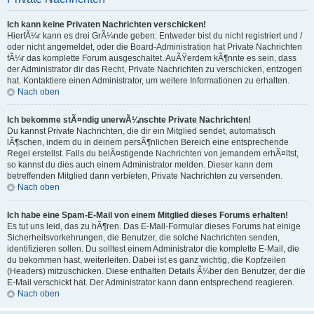
Ich kann keine Privaten Nachrichten verschicken!
HierfÃ¼r kann es drei GrÃ¼nde geben: Entweder bist du nicht registriert und /
oder nicht angemeldet, oder die Board-Administration hat Private Nachrichten
fÃ¼r das komplette Forum ausgeschaltet. AuÃŸerdem kÃ¶nnte es sein, dass
der Administrator dir das Recht, Private Nachrichten zu verschicken, entzogen
hat. Kontaktiere einen Administrator, um weitere Informationen zu erhalten.
Nach oben
Ich bekomme stÃ¤ndig unerwÃ¼nschte Private Nachrichten!
Du kannst Private Nachrichten, die dir ein Mitglied sendet, automatisch
lÃ¶schen, indem du in deinem persÃ¶nlichen Bereich eine entsprechende
Regel erstellst. Falls du belÃ¤stigende Nachrichten von jemandem erhÃ¤ltst,
so kannst du dies auch einem Administrator melden. Dieser kann dem
betreffenden Mitglied dann verbieten, Private Nachrichten zu versenden.
Nach oben
Ich habe eine Spam-E-Mail von einem Mitglied dieses Forums erhalten!
Es tut uns leid, das zu hÃ¶ren. Das E-Mail-Formular dieses Forums hat einige
Sicherheitsvorkehrungen, die Benutzer, die solche Nachrichten senden,
identifizieren sollen. Du solltest einem Administrator die komplette E-Mail, die
du bekommen hast, weiterleiten. Dabei ist es ganz wichtig, die Kopfzeilen
(Headers) mitzuschicken. Diese enthalten Details Ã¼ber den Benutzer, der die
E-Mail verschickt hat. Der Administrator kann dann entsprechend reagieren.
Nach oben