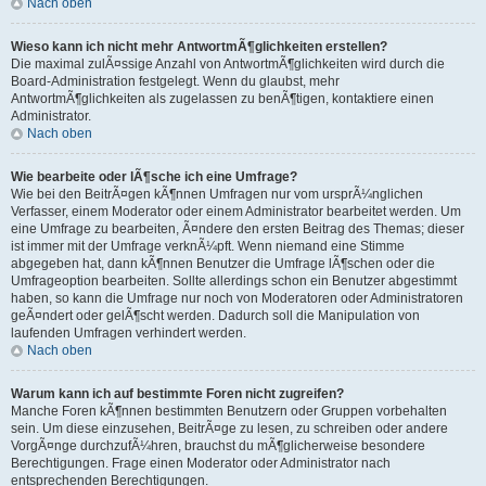
Nach oben
Wieso kann ich nicht mehr AntwortmÃ¶glichkeiten erstellen?
Die maximal zulÃ¤ssige Anzahl von AntwortmÃ¶glichkeiten wird durch die
Board-Administration festgelegt. Wenn du glaubst, mehr
AntwortmÃ¶glichkeiten als zugelassen zu benÃ¶tigen, kontaktiere einen
Administrator.
Nach oben
Wie bearbeite oder lÃ¶sche ich eine Umfrage?
Wie bei den BeitrÃ¤gen kÃ¶nnen Umfragen nur vom ursprÃ¼nglichen
Verfasser, einem Moderator oder einem Administrator bearbeitet werden. Um
eine Umfrage zu bearbeiten, Ã¤ndere den ersten Beitrag des Themas; dieser
ist immer mit der Umfrage verknÃ¼pft. Wenn niemand eine Stimme
abgegeben hat, dann kÃ¶nnen Benutzer die Umfrage lÃ¶schen oder die
Umfrageoption bearbeiten. Sollte allerdings schon ein Benutzer abgestimmt
haben, so kann die Umfrage nur noch von Moderatoren oder Administratoren
geÃ¤ndert oder gelÃ¶scht werden. Dadurch soll die Manipulation von
laufenden Umfragen verhindert werden.
Nach oben
Warum kann ich auf bestimmte Foren nicht zugreifen?
Manche Foren kÃ¶nnen bestimmten Benutzern oder Gruppen vorbehalten
sein. Um diese einzusehen, BeitrÃ¤ge zu lesen, zu schreiben oder andere
VorgÃ¤nge durchzufÃ¼hren, brauchst du mÃ¶glicherweise besondere
Berechtigungen. Frage einen Moderator oder Administrator nach
entsprechenden Berechtigungen.