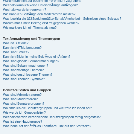
Warum kann ich auf bestimmte Foren nicht zugreifen?
Weshalb kann ich keine DateianhÃ¤nge anfÃ¼gen?
Weshalb wurde ich verwarnt?
Wie kann ich BeitrÃ¤ge den Moderatoren melden?
Was bewirkt die â€žSpeichernâ€œ-SchaltflÃ¤che beim Schreiben eines Beitrags?
Warum muss mein Beitrag erst freigegeben werden?
Wie markiere ich ein Thema als neu?
Textformatierung und Thementypen
Was ist BBCode?
Kann ich HTML benutzen?
Was sind Smilies?
Kann ich Bilder in meine BeitrÃ¤ge einfÃ¼gen?
Was sind globale Bekanntmachungen?
Was sind Bekanntmachungen?
Was sind wichtige Themen?
Was sind geschlossene Themen?
Was sind Themen-Symbole?
Benutzer-Stufen und Gruppen
Was sind Administratoren?
Was sind Moderatoren?
Was sind Benutzergruppen?
Wo finde ich die Benutzergruppen und wie trete ich ihnen bei?
Wie werde ich Gruppenleiter?
Weshalb werden verschiedene Benutzergruppen farbig dargestellt?
Was ist eine Hauptgruppe?
Was bedeutet der â€žDas Teamâ€œ-Link auf der Startseite?