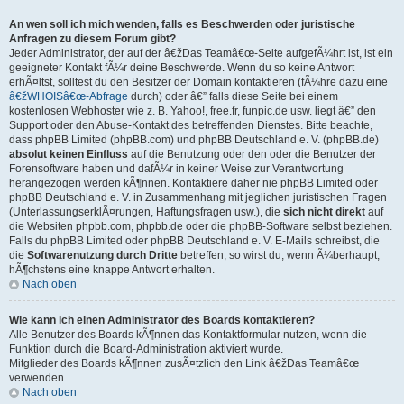
An wen soll ich mich wenden, falls es Beschwerden oder juristische
Anfragen zu diesem Forum gibt?
Jeder Administrator, der auf der â€žDas Teamâ€œ-Seite aufgefÃ¼hrt ist, ist ein
geeigneter Kontakt fÃ¼r deine Beschwerde. Wenn du so keine Antwort
erhÃ¤ltst, solltest du den Besitzer der Domain kontaktieren (fÃ¼hre dazu eine
â€žWHOISâ€œ-Abfrage
durch) oder â€” falls diese Seite bei einem
kostenlosen Webhoster wie z. B. Yahoo!, free.fr, funpic.de usw. liegt â€” den
Support oder den Abuse-Kontakt des betreffenden Dienstes. Bitte beachte,
dass phpBB Limited (phpBB.com) und phpBB Deutschland e. V. (phpBB.de)
absolut keinen Einfluss
auf die Benutzung oder den oder die Benutzer der
Forensoftware haben und dafÃ¼r in keiner Weise zur Verantwortung
herangezogen werden kÃ¶nnen. Kontaktiere daher nie phpBB Limited oder
phpBB Deutschland e. V. in Zusammenhang mit jeglichen juristischen Fragen
(UnterlassungserklÃ¤rungen, Haftungsfragen usw.), die
sich nicht direkt
auf
die Websiten phpbb.com, phpbb.de oder die phpBB-Software selbst beziehen.
Falls du phpBB Limited oder phpBB Deutschland e. V. E-Mails schreibst, die
die
Softwarenutzung durch Dritte
betreffen, so wirst du, wenn Ã¼berhaupt,
hÃ¶chstens eine knappe Antwort erhalten.
Nach oben
Wie kann ich einen Administrator des Boards kontaktieren?
Alle Benutzer des Boards kÃ¶nnen das Kontaktformular nutzen, wenn die
Funktion durch die Board-Administration aktiviert wurde.
Mitglieder des Boards kÃ¶nnen zusÃ¤tzlich den Link â€žDas Teamâ€œ
verwenden.
Nach oben