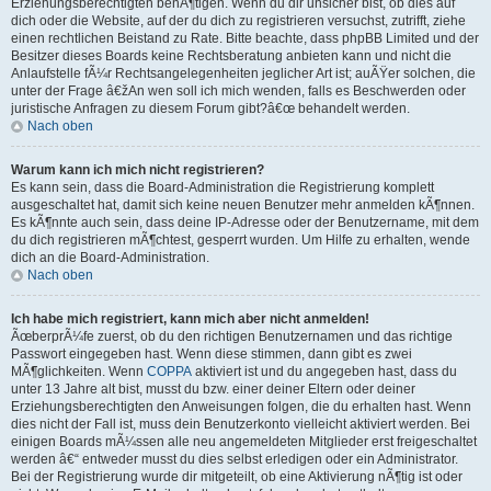
Erziehungsberechtigten benÃ¶tigen. Wenn du dir unsicher bist, ob dies auf
dich oder die Website, auf der du dich zu registrieren versuchst, zutrifft, ziehe
einen rechtlichen Beistand zu Rate. Bitte beachte, dass phpBB Limited und der
Besitzer dieses Boards keine Rechtsberatung anbieten kann und nicht die
Anlaufstelle fÃ¼r Rechtsangelegenheiten jeglicher Art ist; auÃŸer solchen, die
unter der Frage â€žAn wen soll ich mich wenden, falls es Beschwerden oder
juristische Anfragen zu diesem Forum gibt?â€œ behandelt werden.
Nach oben
Warum kann ich mich nicht registrieren?
Es kann sein, dass die Board-Administration die Registrierung komplett
ausgeschaltet hat, damit sich keine neuen Benutzer mehr anmelden kÃ¶nnen.
Es kÃ¶nnte auch sein, dass deine IP-Adresse oder der Benutzername, mit dem
du dich registrieren mÃ¶chtest, gesperrt wurden. Um Hilfe zu erhalten, wende
dich an die Board-Administration.
Nach oben
Ich habe mich registriert, kann mich aber nicht anmelden!
ÃœberprÃ¼fe zuerst, ob du den richtigen Benutzernamen und das richtige
Passwort eingegeben hast. Wenn diese stimmen, dann gibt es zwei
MÃ¶glichkeiten. Wenn
COPPA
aktiviert ist und du angegeben hast, dass du
unter 13 Jahre alt bist, musst du bzw. einer deiner Eltern oder deiner
Erziehungsberechtigten den Anweisungen folgen, die du erhalten hast. Wenn
dies nicht der Fall ist, muss dein Benutzerkonto vielleicht aktiviert werden. Bei
einigen Boards mÃ¼ssen alle neu angemeldeten Mitglieder erst freigeschaltet
werden â€“ entweder musst du dies selbst erledigen oder ein Administrator.
Bei der Registrierung wurde dir mitgeteilt, ob eine Aktivierung nÃ¶tig ist oder