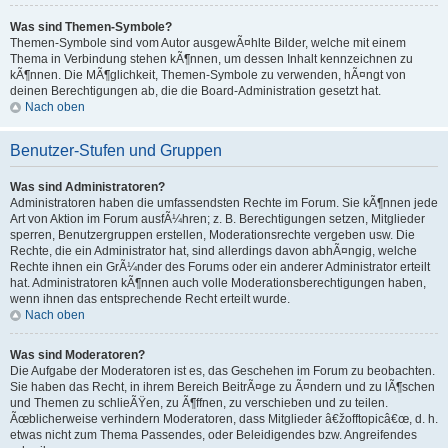
Was sind Themen-Symbole?
Themen-Symbole sind vom Autor ausgewÃ¤hlte Bilder, welche mit einem
Thema in Verbindung stehen kÃ¶nnen, um dessen Inhalt kennzeichnen zu
kÃ¶nnen. Die MÃ¶glichkeit, Themen-Symbole zu verwenden, hÃ¤ngt von
deinen Berechtigungen ab, die die Board-Administration gesetzt hat.
Nach oben
Benutzer-Stufen und Gruppen
Was sind Administratoren?
Administratoren haben die umfassendsten Rechte im Forum. Sie kÃ¶nnen jede
Art von Aktion im Forum ausfÃ¼hren; z. B. Berechtigungen setzen, Mitglieder
sperren, Benutzergruppen erstellen, Moderationsrechte vergeben usw. Die
Rechte, die ein Administrator hat, sind allerdings davon abhÃ¤ngig, welche
Rechte ihnen ein GrÃ¼nder des Forums oder ein anderer Administrator erteilt
hat. Administratoren kÃ¶nnen auch volle Moderationsberechtigungen haben,
wenn ihnen das entsprechende Recht erteilt wurde.
Nach oben
Was sind Moderatoren?
Die Aufgabe der Moderatoren ist es, das Geschehen im Forum zu beobachten.
Sie haben das Recht, in ihrem Bereich BeitrÃ¤ge zu Ã¤ndern und zu lÃ¶schen
und Themen zu schlieÃŸen, zu Ã¶ffnen, zu verschieben und zu teilen.
Ãœblicherweise verhindern Moderatoren, dass Mitglieder â€žofftopicâ€œ, d. h.
etwas nicht zum Thema Passendes, oder Beleidigendes bzw. Angreifendes