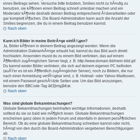
eines Beitrags sehen. Versuche bitte trotzdem, Smilies nicht zu hÃ¤ufig zu
benutzen, sie kÃ¶nnen einen Beitrag schnell unlesbar machen und ein
Moderator kÃ¶nnte deshalb deinen Beitrag entsprechend Ã¼berarbeiten oder
gar komplett lÃ¶schen. Die Board-Administration kann auch die Anzahl der
Smilies begrenzen, die du in einem Beitrag benutzen kannst.
Nach oben
Kann ich Bilder in meine BeitrÃ¤ge einfÃ¼gen?
Ja, Bilder kÃ¶nnen in deinem Beitrag angezeigt werden. Wenn die
Administration DateianhÃ¤nge erlaubt hat, kannst du das Bild auch direkt
hochladen. Ansonsten musst du zu einem Bild verlinken, das auf einem
Ã¶ffentlich zugÃ¤nglichen Server liegt, z. B. http://www.domain.tld/mein-bild.gif.
Du kannst weder Bilder verlinken, die sich auf deinem eigenen PC befinden
(auÃŸer es ist ein Ã¶ffentlich zugÃ¤nglicher Server), noch zu Bildern, die nur
nach einer Anmeldung verfÃ¼gbar sind, z. B. Hotmail- oder Yahoo-Mailboxen,
mit einem Passwort geschÃ¼tzte Seiten usw. Um das Bild anzuzeigen,
benutze den BBCode-Tag â€ž[img]â€œ.
Nach oben
Was sind globale Bekanntmachungen?
Globale Bekanntmachungen beinhalten wichtige Informationen, deshalb
solltest du sie so bald wie mÃ¶glich lesen. Globale Bekanntmachungen
erscheinen ganz oben in jedem Forum und ebenfalls in deinem persÃ¶nlichen
Bereich. Ob du eine globale Bekanntmachung schreiben kannst oder nicht,
hÃ¤ngt von den durch die Board-Administration vergebenen Berechtigungen
ab.
Nach oben