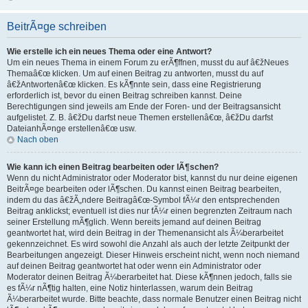
BeitrÃ¤ge schreiben
Wie erstelle ich ein neues Thema oder eine Antwort?
Um ein neues Thema in einem Forum zu erÃ¶ffnen, musst du auf â€žNeues
Themaâ€œ klicken. Um auf einen Beitrag zu antworten, musst du auf
â€žAntwortenâ€œ klicken. Es kÃ¶nnte sein, dass eine Registrierung
erforderlich ist, bevor du einen Beitrag schreiben kannst. Deine
Berechtigungen sind jeweils am Ende der Foren- und der Beitragsansicht
aufgelistet. Z. B. â€žDu darfst neue Themen erstellenâ€œ, â€žDu darfst
DateianhÃ¤nge erstellenâ€œ usw.
Nach oben
Wie kann ich einen Beitrag bearbeiten oder lÃ¶schen?
Wenn du nicht Administrator oder Moderator bist, kannst du nur deine eigenen
BeitrÃ¤ge bearbeiten oder lÃ¶schen. Du kannst einen Beitrag bearbeiten,
indem du das â€žÃ„ndere Beitragâ€œ-Symbol fÃ¼r den entsprechenden
Beitrag anklickst; eventuell ist dies nur fÃ¼r einen begrenzten Zeitraum nach
seiner Erstellung mÃ¶glich. Wenn bereits jemand auf deinen Beitrag
geantwortet hat, wird dein Beitrag in der Themenansicht als Ã¼berarbeitet
gekennzeichnet. Es wird sowohl die Anzahl als auch der letzte Zeitpunkt der
Bearbeitungen angezeigt. Dieser Hinweis erscheint nicht, wenn noch niemand
auf deinen Beitrag geantwortet hat oder wenn ein Administrator oder
Moderator deinen Beitrag Ã¼berarbeitet hat. Diese kÃ¶nnen jedoch, falls sie
es fÃ¼r nÃ¶tig halten, eine Notiz hinterlassen, warum dein Beitrag
Ã¼berarbeitet wurde. Bitte beachte, dass normale Benutzer einen Beitrag nicht