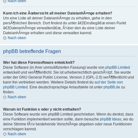
Nach oben
Kann ich eine Ãœbersicht all meiner DateianhÃ¤nge erhalten?
Um eine Liste all deiner DateianhÃ¤nge zu erhalten, gehe in den
persÃ¶nlichen Bereich. Dort findest du unter â€žEinstiegâ€œ einen Punkt
â€žDateianhÃ¤nge verwaltenâ€œ, Ã¼ber den du eine Liste deiner
DateianhÃ¤nge erhalten und diese verwalten kannst.
Nach oben
phpBB betreffende Fragen
Wer hat diese Forensoftware entwickelt?
Diese Software (in ihrer unmodifizierten Fassung) wurde von
phpBB Limited
entwickelt und verÃ¶ffentlicht. Sie ist urheberrechtlich geschÃ¼tzt. Sie wurde
unter der GNU General Public License, Version 2 (GPL-2.0) verÃ¶ffentlicht und
kann frei vertrieben werden. Weitere Details findest du
auf der Seite von
phpBB Limited
. Eine deutschsprachige Anlaufstelle ist unter
phpBB.de
zu
finden.
Nach oben
Warum ist Funktion x oder y nicht enthalten?
Diese Software wurde von phpBB Limited geschrieben. Wenn du denkst, dass
eine Funktion implementiert werden sollte, dann besuche
phpBB Ideas
, wo du
deine Stimme fÃ¼r bestehende VorschlÃ¤ge abgeben oder neue Funktionen
vorschlagen kannst.
Nach oben