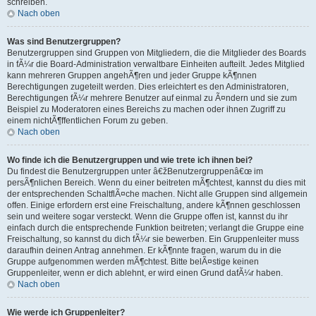
schreiben.
Nach oben
Was sind Benutzergruppen?
Benutzergruppen sind Gruppen von Mitgliedern, die die Mitglieder des Boards
in fÃ¼r die Board-Administration verwaltbare Einheiten aufteilt. Jedes Mitglied
kann mehreren Gruppen angehÃ¶ren und jeder Gruppe kÃ¶nnen
Berechtigungen zugeteilt werden. Dies erleichtert es den Administratoren,
Berechtigungen fÃ¼r mehrere Benutzer auf einmal zu Ã¤ndern und sie zum
Beispiel zu Moderatoren eines Bereichs zu machen oder ihnen Zugriff zu
einem nichtÃ¶ffentlichen Forum zu geben.
Nach oben
Wo finde ich die Benutzergruppen und wie trete ich ihnen bei?
Du findest die Benutzergruppen unter â€žBenutzergruppenâ€œ im
persÃ¶nlichen Bereich. Wenn du einer beitreten mÃ¶chtest, kannst du dies mit
der entsprechenden SchaltflÃ¤che machen. Nicht alle Gruppen sind allgemein
offen. Einige erfordern erst eine Freischaltung, andere kÃ¶nnen geschlossen
sein und weitere sogar versteckt. Wenn die Gruppe offen ist, kannst du ihr
einfach durch die entsprechende Funktion beitreten; verlangt die Gruppe eine
Freischaltung, so kannst du dich fÃ¼r sie bewerben. Ein Gruppenleiter muss
daraufhin deinen Antrag annehmen. Er kÃ¶nnte fragen, warum du in die
Gruppe aufgenommen werden mÃ¶chtest. Bitte belÃ¤stige keinen
Gruppenleiter, wenn er dich ablehnt, er wird einen Grund dafÃ¼r haben.
Nach oben
Wie werde ich Gruppenleiter?