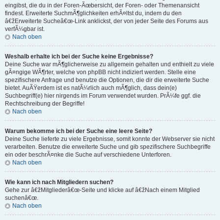
eingibst, die du in der Foren-Ãœbersicht, der Foren- oder Themenansicht
findest. Erweiterte SuchmÃ¶glichkeiten erhÃ¤ltst du, indem du den
â€žErweiterte Sucheâ€œ-Link anklickst, der von jeder Seite des Forums aus
verfÃ¼gbar ist.
Nach oben
Weshalb erhalte ich bei der Suche keine Ergebnisse?
Deine Suche war mÃ¶glicherweise zu allgemein gehalten und enthielt zu viele
gÃ¤ngige WÃ¶rter, welche von phpBB nicht indiziert werden. Stelle eine
spezifischere Anfrage und benutze die Optionen, die dir die erweiterte Suche
bietet. AuÃŸerdem ist es natÃ¼rlich auch mÃ¶glich, dass dein(e)
Suchbegriff(e) hier nirgends im Forum verwendet wurden. PrÃ¼fe ggf. die
Rechtschreibung der Begriffe!
Nach oben
Warum bekomme ich bei der Suche eine leere Seite?
Deine Suche lieferte zu viele Ergebnisse, somit konnte der Webserver sie nicht
verarbeiten. Benutze die erweiterte Suche und gib spezifischere Suchbegriffe
ein oder beschrÃ¤nke die Suche auf verschiedene Unterforen.
Nach oben
Wie kann ich nach Mitgliedern suchen?
Gehe zur â€žMitgliederâ€œ-Seite und klicke auf â€žNach einem Mitglied
suchenâ€œ.
Nach oben