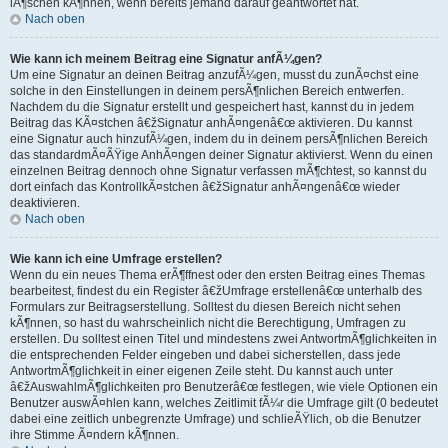
lÃ¶schen kÃ¶nnen, wenn bereits jemand darauf geantwortet hat.
Nach oben
Wie kann ich meinem Beitrag eine Signatur anfÃ¼gen?
Um eine Signatur an deinen Beitrag anzufÃ¼gen, musst du zunÃ¤chst eine
solche in den Einstellungen in deinem persÃ¶nlichen Bereich entwerfen.
Nachdem du die Signatur erstellt und gespeichert hast, kannst du in jedem
Beitrag das KÃ¤stchen â€žSignatur anhÃ¤ngenâ€œ aktivieren. Du kannst
eine Signatur auch hinzufÃ¼gen, indem du in deinem persÃ¶nlichen Bereich
das standardmÃ¤ÃŸige AnhÃ¤ngen deiner Signatur aktivierst. Wenn du einen
einzelnen Beitrag dennoch ohne Signatur verfassen mÃ¶chtest, so kannst du
dort einfach das KontrollkÃ¤stchen â€žSignatur anhÃ¤ngenâ€œ wieder
deaktivieren.
Nach oben
Wie kann ich eine Umfrage erstellen?
Wenn du ein neues Thema erÃ¶ffnest oder den ersten Beitrag eines Themas
bearbeitest, findest du ein Register â€žUmfrage erstellenâ€œ unterhalb des
Formulars zur Beitragserstellung. Solltest du diesen Bereich nicht sehen
kÃ¶nnen, so hast du wahrscheinlich nicht die Berechtigung, Umfragen zu
erstellen. Du solltest einen Titel und mindestens zwei AntwortmÃ¶glichkeiten in
die entsprechenden Felder eingeben und dabei sicherstellen, dass jede
AntwortmÃ¶glichkeit in einer eigenen Zeile steht. Du kannst auch unter
â€žAuswahlmÃ¶glichkeiten pro Benutzerâ€œ festlegen, wie viele Optionen ein
Benutzer auswÃ¤hlen kann, welches Zeitlimit fÃ¼r die Umfrage gilt (0 bedeutet
dabei eine zeitlich unbegrenzte Umfrage) und schlieÃŸlich, ob die Benutzer
ihre Stimme Ã¤ndern kÃ¶nnen.