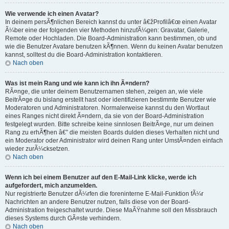
Wie verwende ich einen Avatar?
In deinem persÃ¶nlichen Bereich kannst du unter â€žProfilâ€œ einen Avatar
Ã¼ber eine der folgenden vier Methoden hinzufÃ¼gen: Gravatar, Galerie,
Remote oder Hochladen. Die Board-Administration kann bestimmen, ob und
wie die Benutzer Avatare benutzen kÃ¶nnen. Wenn du keinen Avatar benutzen
kannst, solltest du die Board-Administration kontaktieren.
Nach oben
Was ist mein Rang und wie kann ich ihn Ã¤ndern?
RÃ¤nge, die unter deinem Benutzernamen stehen, zeigen an, wie viele
BeitrÃ¤ge du bislang erstellt hast oder identifizieren bestimmte Benutzer wie
Moderatoren und Administratoren. Normalerweise kannst du den Wortlaut
eines Ranges nicht direkt Ã¤ndern, da sie von der Board-Administration
festgelegt wurden. Bitte schreibe keine sinnlosen BeitrÃ¤ge, nur um deinen
Rang zu erhÃ¶hen â€” die meisten Boards dulden dieses Verhalten nicht und
ein Moderator oder Administrator wird deinen Rang unter UmstÃ¤nden einfach
wieder zurÃ¼cksetzen.
Nach oben
Wenn ich bei einem Benutzer auf den E-Mail-Link klicke, werde ich
aufgefordert, mich anzumelden.
Nur registrierte Benutzer dÃ¼rfen die foreninterne E-Mail-Funktion fÃ¼r
Nachrichten an andere Benutzer nutzen, falls diese von der Board-
Administration freigeschaltet wurde. Diese MaÃŸnahme soll den Missbrauch
dieses Systems durch GÃ¤ste verhindern.
Nach oben