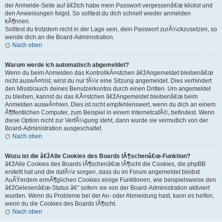
der Anmelde-Seite auf â€žIch habe mein Passwort vergessenâ€œ klickst und
den Anweisungen folgst. So solltest du dich schnell wieder anmelden
kÃ¶nnen.
Solltest du trotzdem nicht in der Lage sein, dein Passwort zurÃ¼ckzusetzen, so
wende dich an die Board-Administration.
Nach oben
Warum werde ich automatisch abgemeldet?
Wenn du beim Anmelden das KontrollkÃ¤stchen â€žAngemeldet bleibenâ€œ
nicht auswÃ¤hlst, wirst du nur fÃ¼r eine Sitzung angemeldet. Dies verhindert
den Missbrauch deines Benutzerkontos durch einen Dritten. Um angemeldet
zu bleiben, kannst du das KÃ¤stchen â€žAngemeldet bleibenâ€œ beim
Anmelden auswÃ¤hlen. Dies ist nicht empfehlenswert, wenn du dich an einem
Ã¶ffentlichen Computer, zum Beispiel in einem InternetcafÃ©, befindest. Wenn
diese Option nicht zur VerfÃ¼gung steht, dann wurde sie vermutlich von der
Board-Administration ausgeschaltet.
Nach oben
Wozu ist die â€žAlle Cookies des Boards lÃ¶schenâ€œ-Funktion?
â€žAlle Cookies des Boards lÃ¶schenâ€œ lÃ¶scht die Cookies, die phpBB
erstellt hat und die dafÃ¼r sorgen, dass du im Forum angemeldet bleibst.
AuÃŸerdem ermÃ¶glichen Cookies einige Funktionen, wie beispielsweise den
â€žGelesenâ€œ-Status â€“ sofern sie von der Board-Administration aktiviert
wurden. Wenn du Probleme bei der An- oder Abmeldung hast, kann es helfen,
wenn du die Cookies des Boards lÃ¶scht.
Nach oben