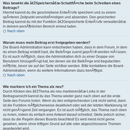
Was bewirkt die â€žSpeichernâ€œ-SchaltflÃ¤che beim Schreiben eines
Beitrags?
Hiermit kannst du die geschriebene EntwÃ¼rfe speichern und zu einem
spÃ¤teren Zeitpunkt vervollstÃ¤ndigen und absenden. Den gesicherten
Beitrag kannst du mit der Funktion â€žGespeicherte EntwÃ¼rfe verwaltenâ€œ
in deinem persÃ¶nlichen Bereich erneut laden.
Nach oben
Warum muss mein Beitrag erst freigegeben werden?
Die Board-Administration kann entschieden haben, dass in dem Forum, in dem
du einen Beitrag erstellt hast, die BeitrÃ¤ge zuerst geprÃ¼ft werden mÃ¼ssen.
Es ist auch mÃ¶glich, dass die Administration dich zu einer Gruppe von
Benutzern hinzugefÃ¼gt hat, bei denen sie die BeitrÃ¤ge erst begutachten
mÃ¶chte, bevor sie auf der Seite sichtbar werden. Bitte kontaktiere die Board-
Administration, wenn du weitere Informationen dazu benÃ¶tigst.
Nach oben
Wie markiere ich ein Thema als neu?
Durch Klicken des â€žThema als neu markierenâ€œ-Links in der
Beitragsansicht kannst du das Thema wieder ganz nach oben auf die erste
Seite des Forums holen. Wenn du den entsprechenden Link nicht siehst, dann
ist die Funktion mÃ¶glicherweise deaktiviert oder seit der letzten Markierung ist
nicht genÃ¼gend Zeit vergangen. Es ist auch mÃ¶glich, das Thema nach oben
zu holen, indem du einfach eine Antwort darauf schreibst. Stelle jedoch sicher,
dass du die Regeln dieses Boards beachtest! Es wird meist nicht gerne
gesehen, wenn ohne triftigen Grund auf alte oder abgeschlossene Themen
geantwortet wird.