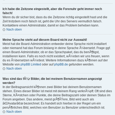
Ich habe die Zeitzone eingestellt, aber die Forenuhr geht immer noch
falsch!
Wenn du dir sicher bist, dass du die Zeitzone richtig eingestellt hast und die
Zeit trotzdem noch falsch ist, geht die Uhr des Servers vermutlich falsch.
Kontaktiere einen Administrator, damit er das Problem beheben kann.
Nach oben
Meine Sprache steht auf diesem Board nicht zur Auswahl!
Meist hat die Board-Administration entweder deine Sprache nicht installiert
oder niemand hat das Forum bislang in deine Sprache Ã¼bersetzt. Frage ggf.
einen Board-Administrator, ob er das Sprachpaket, das du benÃ¶tigst,
installieren kann. Falls es noch nicht existiert, wÃ¼rden wir uns freuen, wenn
du es Ã¼bersetzen wÃ¼rdest. Weitere Informationen dazu kÃ¶nnen auf der
Website von
phpBB Limited
oder auf
phpBB.de
gefunden werden.
Nach oben
Was sind das fÃ¼r Bilder, die bei meinem Benutzernamen angezeigt
werden?
In der Beitragsansicht kÃ¶nnen zwei Bilder bei deinem Benutzernamen
stehen. Eines dieser Bilder ist meist mit deinem Rang verknÃ¼pft: Oft sind dies
Sterne, KÃ¤stchen oder Punkte, die deine Beitragszahl oder deinen Status im
Forum angeben. Das andere, meist grÃ¶ÃŸere, Bild wird auch als
â€žAvatarâ€œ bezeichnet. Es handelt sich hierbei in der Regel um ein
persÃ¶nliches Bild, welches von Benutzer zu Benutzer unterschiedlich ist.
Nach oben