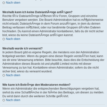
Nach oben
Weshalb kann ich keine DateianhÃ¤nge anfÃ¼gen?
Rechte fÃ¼r DateianhÃ¤nge kÃ¶nnen fÃ¼r Foren, Gruppen und einzelne
Benutzer vergeben werden. Die Board-Administration hat es mÃ¶glicherweise
nicht erlaubt, DateianhÃ¤nge in dem Forum anzufÃ¼gen, in dem du deinen
Beitrag verfassen mÃ¶chtest, oder nur bestimmte Gruppen dÃ¼rfen Dateien
hochladen. Du kannst einen Administrator kontaktieren, falls du dir nicht sicher
bist, wieso du keine DateianhÃ¤nge anfÃ¼gen kannst.
Nach oben
Weshalb wurde ich verwarnt?
In jedem Board gibt es eigene Regeln, die meistens von der Administration
festgelegt werden. Wenn du gegen eine dieser Regeln verstoÃŸen hast, kann
sie dir eine Verwarnung erteilen. Bitte beachte, dass dies die Entscheidung der
Administration dieses Boards ist und phpBB Limited nichts mit dieser
Verwarnung zu tun hat. Kontaktiere einen Administrator, sofern du die nicht
sicher bist, wieso du verwarnt wurdest.
Nach oben
Wie kann ich BeitrÃ¤ge den Moderatoren melden?
Wenn ein Administrator die entsprechenden Berechtigungen vergeben hat,
siehst du eine SchaltflÃ¤che in der NÃ¤he des Beitrags, um diesen zu melden.
Du wirst dann durch die weiteren Schritte gefÃ¼hrt.
Nach oben