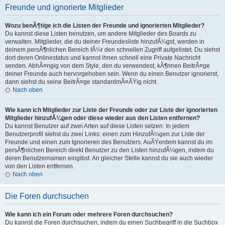
Freunde und ignorierte Mitglieder
Wozu benÃ¶tige ich die Listen der Freunde und ignorierten Mitglieder?
Du kannst diese Listen benutzen, um andere Mitglieder des Boards zu
verwalten. Mitglieder, die du deiner Freundesliste hinzufÃ¼gst, werden in
deinem persÃ¶nlichen Bereich fÃ¼r den schnellen Zugriff aufgelistet. Du siehst
dort deren Onlinestatus und kannst ihnen schnell eine Private Nachricht
senden. AbhÃ¤ngig von dem Style, den du verwendest, kÃ¶nnen BeitrÃ¤ge
deiner Freunde auch hervorgehoben sein. Wenn du einen Benutzer ignorierst,
dann siehst du seine BeitrÃ¤ge standardmÃ¤ÃŸig nicht.
Nach oben
Wie kann ich Mitglieder zur Liste der Freunde oder zur Liste der ignorierten
Mitglieder hinzufÃ¼gen oder diese wieder aus den Listen entfernen?
Du kannst Benutzer auf zwei Arten auf diese Listen setzen: In jedem
Benutzerprofil siehst du zwei Links: einen zum HinzufÃ¼gen zur Liste der
Freunde und einen zum Ignorieren des Benutzers. AuÃŸerdem kannst du im
persÃ¶nlichen Bereich direkt Benutzer zu den Listen hinzufÃ¼gen, indem du
deren Benutzernamen eingibst. An gleicher Stelle kannst du sie auch wieder
von den Listen entfernen.
Nach oben
Die Foren durchsuchen
Wie kann ich ein Forum oder mehrere Foren durchsuchen?
Du kannst die Foren durchsuchen, indem du einen Suchbegriff in die Suchbox