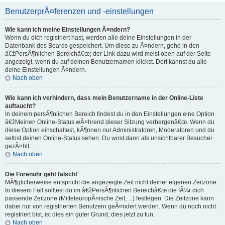
BenutzerprÃ¤ferenzen und -einstellungen
Wie kann ich meine Einstellungen Ã¤ndern?
Wenn du dich registriert hast, werden alle deine Einstellungen in der
Datenbank des Boards gespeichert. Um diese zu Ã¤ndern, gehe in den
â€žPersÃ¶nlichen Bereichâ€œ; der Link dazu wird meist oben auf der Seite
angezeigt, wenn du auf deinen Benutzernamen klickst. Dort kannst du alle
deine Einstellungen Ã¤ndern.
Nach oben
Wie kann ich verhindern, dass mein Benutzername in der Online-Liste
auftaucht?
In deinem persÃ¶nlichen Bereich findest du in den Einstellungen eine Option
â€žMeinen Online-Status wÃ¤hrend dieser Sitzung verbergenâ€œ. Wenn du
diese Option einschaltest, kÃ¶nnen nur Administratoren, Moderatoren und du
selbst deinen Online-Status sehen. Du wirst dann als unsichtbarer Besucher
gezÃ¤hlt.
Nach oben
Die Forenuhr geht falsch!
MÃ¶glicherweise entspricht die angezeigte Zeit nicht deiner eigenen Zeitzone.
In diesem Fall solltest du im â€žPersÃ¶nlichen Bereichâ€œ die fÃ¼r dich
passende Zeitzone (MitteleuropÃ¤ische Zeit, ...) festlegen. Die Zeitzone kann
dabei nur von registrierten Benutzern geÃ¤ndert werden. Wenn du noch nicht
registriert bist, ist dies ein guter Grund, dies jetzt zu tun.
Nach oben